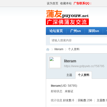
设为首页
收藏本站
广告联系QQ：
论坛首页
广州sn
深圳sn
literam
个人资料
literam
https://www.gsfpywb.cc/?58795
蒲
›
›
主题
个人资料
literam
(UID: 58795)
邮箱状态
未验证
统计信息
好友数 0
|
回帖数 236
|
主题数 