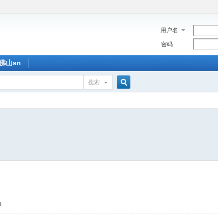
用户名
密码
佛山sn
搜索
搜
索
0