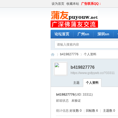
设为首页
收藏本站
广告联系QQ：
论坛首页
广州sn
深圳sn
b419827776
个人资料
b419827776
https://www.gsfpywb.cc/?33311
蒲
›
›
主题
个人资料
b419827776
(UID: 33311)
邮箱状态
未验证
统计信息
好友数 0
|
回帖数 6
|
主题数 0