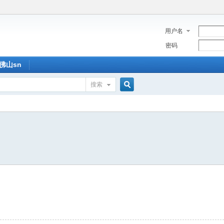
用户名
密码
佛山sn
搜索
搜
索