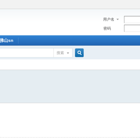
用户名
密码
佛山sn
搜索
搜
索