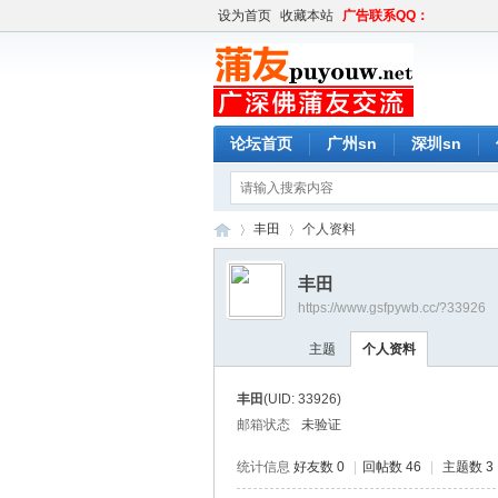
设为首页
收藏本站
广告联系QQ：
论坛首页
广州sn
深圳sn
丰田
个人资料
丰田
https://www.gsfpywb.cc/?33926
蒲
›
›
主题
个人资料
丰田
(UID: 33926)
邮箱状态
未验证
统计信息
好友数 0
|
回帖数 46
|
主题数 3