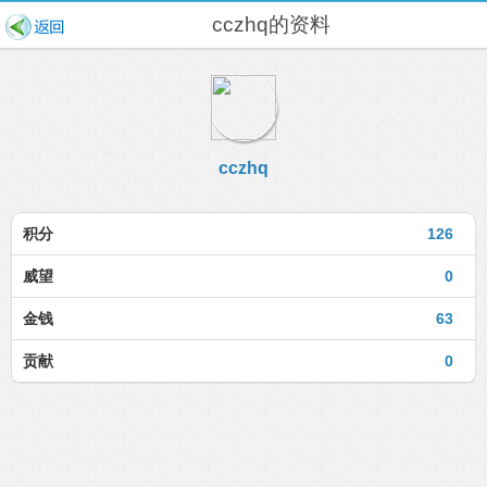
cczhq的资料
cczhq
积分
126
威望
0
金钱
63
贡献
0