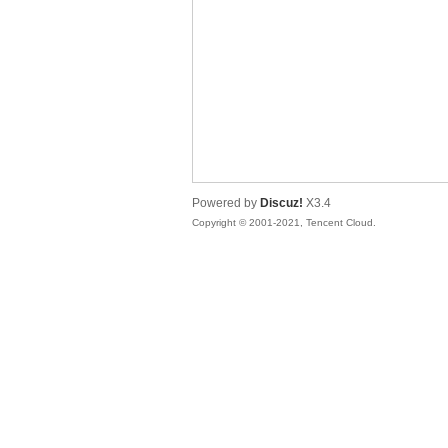
友
Powered by
Discuz!
X3.4
Copyright © 2001-2021, Tencent Cloud.
网
论