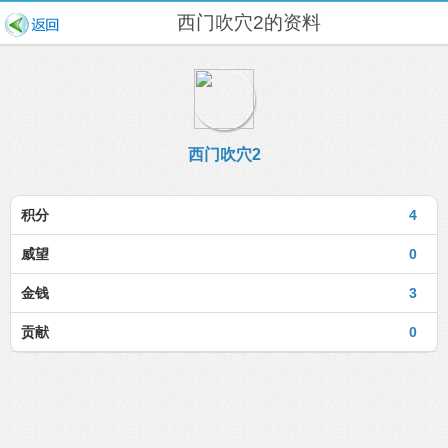
西门吹穴2的资料
西门吹穴2
积分
4
威望
0
金钱
3
贡献
0