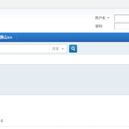
用户名
密码
佛山sn
搜索
搜
索
 0