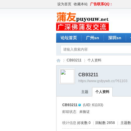
设为首页
收藏本站
广告联系QQ：
论坛首页
广州sn
深圳sn
CB93211
个人资料
CB93211
https://www.gsfpywb.cc/?61103
蒲
›
›
主题
个人资料
CB93211
(UID: 61103)
邮箱状态
未验证
统计信息
好友数 0
|
回帖数 2858
|
主题数