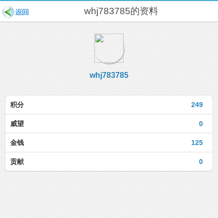
whj783785的资料
whj783785
积分
249
威望
0
金钱
125
贡献
0