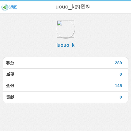
luouo_k的资料
luouo_k
积分
289
威望
0
金钱
145
贡献
0