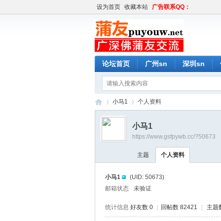
设为首页
收藏本站
广告联系QQ：
论坛首页
广州sn
深圳sn
小马1
个人资料
小马1
https://www.gsfpywb.cc/?50673
蒲
›
›
主题
个人资料
小马1
(UID: 50673)
邮箱状态
未验证
统计信息
好友数 0
|
回帖数 82421
|
主题数