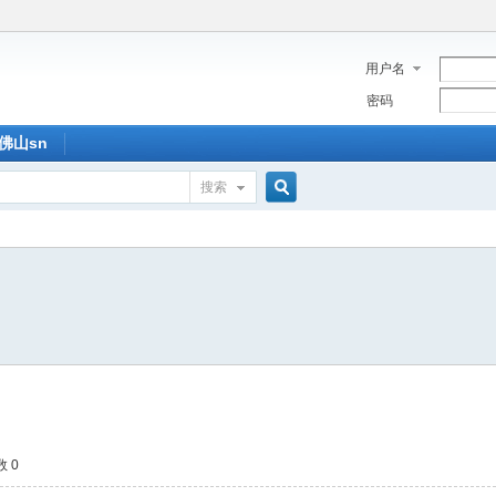
用户名
密码
佛山sn
搜索
搜
索
 0