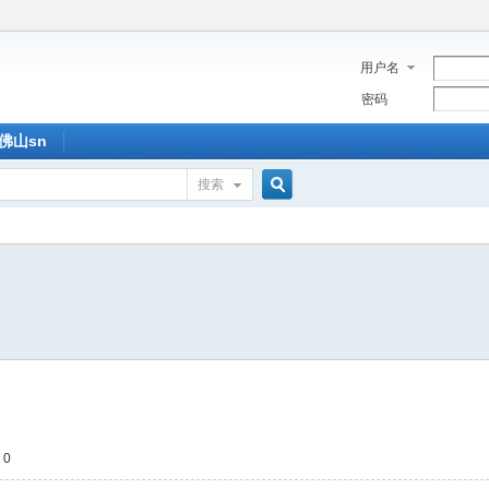
用户名
密码
佛山sn
搜索
搜
索
 0