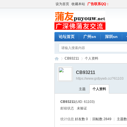
设为首页
收藏本站
广告联系QQ：
论坛首页
广州sn
深圳sn
CB93211
个人资料
CB93211
https://www.gsfpywb.cc/?61103
蒲
›
›
主题
个人资料
CB93211
(UID: 61103)
邮箱状态
未验证
统计信息
好友数 0
|
回帖数 2849
|
主题数