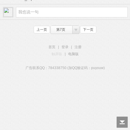
上一页
第7页
下一页
首页
|
登录
|
注册
触屏版
|
电脑版
广告联系QQ：784338750 (加QQ验证码：puyouw)