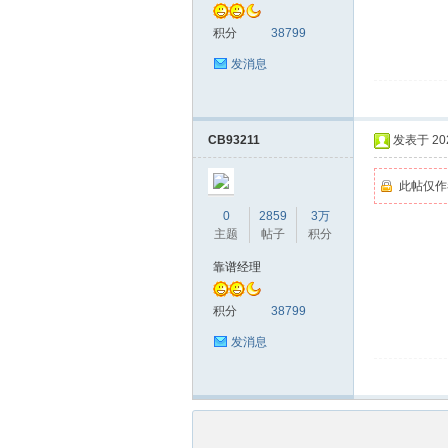
圳
积分
38799
发消息
CB93211
发表于 2026
此帖仅作
条
0
2859
3万
主题
帖子
积分
靠谱经理
积分
38799
发消息
友