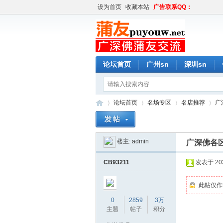
设为首页
收藏本站
广告联系QQ：
论坛首页
广州sn
深圳sn
论坛首页
名场专区
名店推荐
广
楼主:
admin
广深佛各区工
蒲
»
›
›
›
CB93211
发表于 2026
此帖仅作
0
2859
3万
主题
帖子
积分