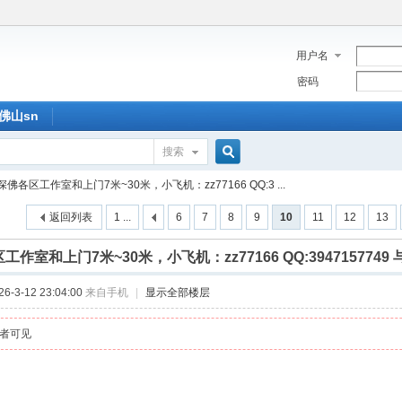
用户名
密码
佛山sn
搜索
搜
深佛各区工作室和上门7米~30米，小飞机：zz77166 QQ:3 ...
返回列表
1 ...
6
7
8
9
10
11
12
13
索
作室和上门7米~30米，小飞机：zz77166 QQ:3947157749 与
-3-12 23:04:00
来自手机
|
显示全部楼层
者可见