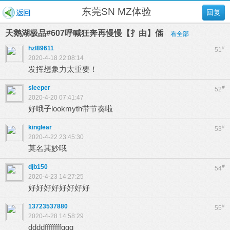
东莞SN MZ体验
回复
天鹅湖极品#607呼喊狂奔再慢慢【扌由】偛
看全部
hzl89611
#
51
2020-4-18 22:08:14
发挥想象力太重要！
sleeper
#
52
2020-4-20 07:41:47
好哦子lookmyth带节奏啦
kinglear
#
53
2020-4-22 23:45:30
莫名其妙哦
djb150
#
54
2020-4-23 14:27:25
好好好好好好好好
13723537880
#
55
2020-4-28 14:58:29
ddddffffffffggg