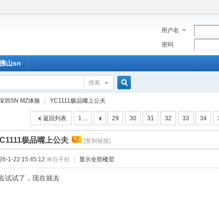
用户名
密码
佛山sn
搜索
搜
深圳SN MZ体验
YC1111极品嘴上公夫
返回列表
1 ...
29
30
31
32
33
34
索
YC1111极品嘴上公夫
[复制链接]
›
-1-22 15:45:12
来自手机
|
显示全部楼层
去试试了，现在就去