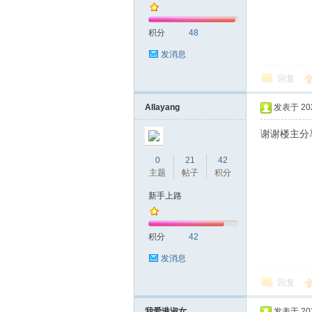
积分
48
发消息
回复
深
Allayang
发表于 2026
谢谢楼主分
0
21
42
主题
帖子
积分
新手上路
积分
42
圳
发消息
回复
我爱港淑女
发表于 2026