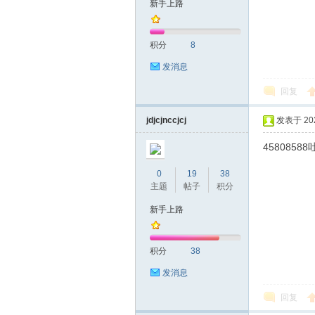
新手上路
友
积分
8
发消息
回复
jdjcjnccjcj
发表于 2026
45808588
网
0
19
38
主题
帖子
积分
新手上路
积分
38
发消息
回复
论