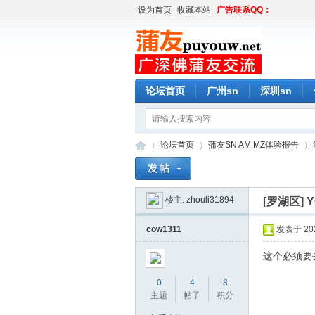
设为首页
收藏本站
广告联系QQ：
论坛首页
广州sn
深圳sn
论坛首页
蒲友SN AM MZ体验报告
楼主:
zhouli31894
[罗湖区]
蒲
»
›
›
cow1311
发表于 2026
这个必须要
0
4
8
主题
帖子
积分