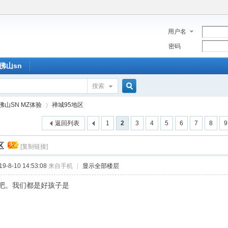
用户名
密码
佛山sn
搜索
搜
佛山SN MZ体验
禅城95地区
返回列表
1
2
3
4
5
6
7
8
9
索
区
[复制链接]
›
-8-10 14:53:08
来自手机
|
显示全部楼层
吧。我们都是好孩子是