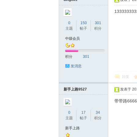
133333333
0
150
301
主题
帖子
积分
桑
中级会员
积分
301
发消息
回复
新手上路9527
发表于 2019
拿
带带路6666
0
17
34
主题
帖子
积分
新手上路