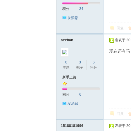
积分
34
网|
发消息
回复
acchan
发表于 2019
现在还有吗
0
3
6
主题
帖子
积分
深
新手上路
积分
6
发消息
回复
15188181996
发表于 2019