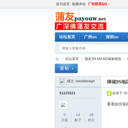
设为首页
收藏本站
广告联系QQ：
论坛首页
广州sn
深圳sn
论坛首页
蒲友SN AM MZ体验报告
楼主:
daviddesign
禅城95地
蒲
»
›
›
51215521
发表于 2019
看着如何贴
0
14
28
主题
帖子
积分