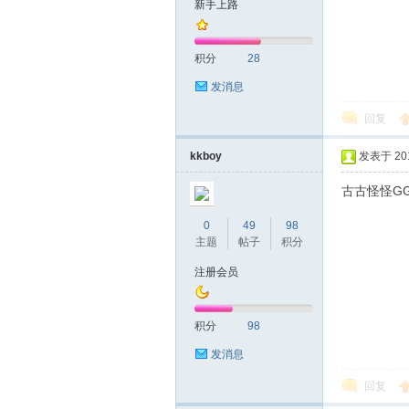
新手上路
友
积分
28
发消息
回复
kkboy
发表于 2019
古古怪怪G
网
0
49
98
主题
帖子
积分
注册会员
积分
98
发消息
回复
论