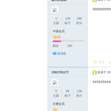
999999999
1
139
280
主题
帖子
积分
桑
中级会员
积分
280
发消息
回复
1591701177
发表于 2019
拿
643649434
0
68
136
主题
帖子
积分
注册会员