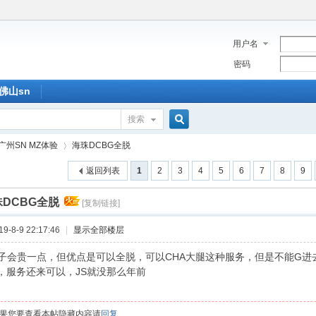
用户名
密码
佛山sn
搜索
搜
广州SN MZ体验
海珠DCBG全脱
返回列表
1
2
3
4
5
6
7
8
9
索
DCBG全脱
[复制链接]
›
-8-9 22:17:46
|
显示全部楼层
贵一点，但优点是可以全脱，可以CHA大腿这种服务，但是不能G进
子，服务还来可以，JS就没那么年前
果您要查看本帖隐藏内容请
回复