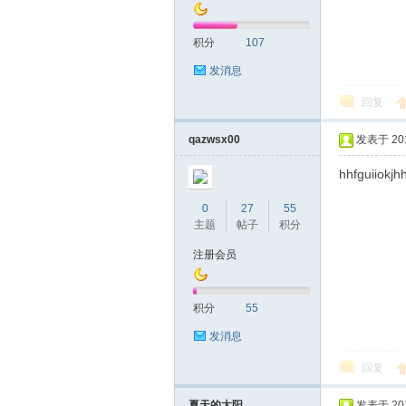
积分
107
发消息
回复
深
qazwsx00
发表于 2019
hhfguiiokjhh
0
27
55
主题
帖子
积分
注册会员
积分
55
圳
发消息
回复
夏天的太阳
发表于 2019