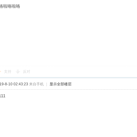
咯啦咯啦咯
支持
反对
-8-10 02:43:23
来自手机
|
显示全部楼层
111