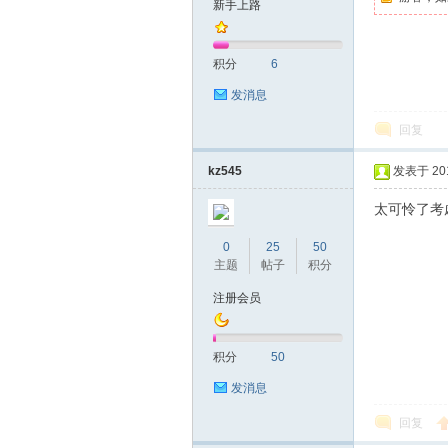
新手上路
友
积分
6
发消息
回复
kz545
发表于 2019
太可怜了考
网
0
25
50
主题
帖子
积分
注册会员
积分
50
发消息
回复
论