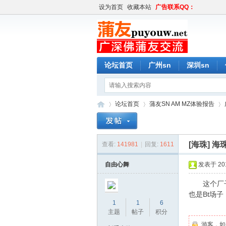
设为首页
收藏本站
广告联系QQ：
论坛首页
广州sn
深圳sn
论坛首页
蒲友SN AM MZ体验报告
[海珠]
海珠
查看:
141981
|
回复:
1611
蒲
»
›
›
自由心舞
发表于 2019
这个厂子会
也是Bt场
1
1
6
主题
帖子
积分
游客，如