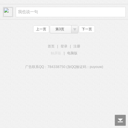
上一页
第3页
下一页
首页
|
登录
|
注册
触屏版
|
电脑版
广告联系QQ：784338750 (加QQ验证码：puyouw)