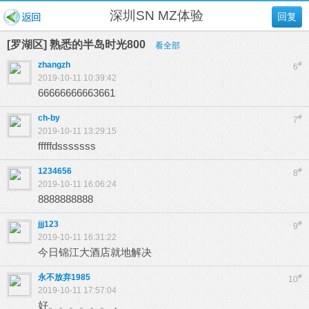
深圳SN MZ体验
回复
[罗湖区] 熟悉的半岛时光800
看全部
zhangzh
#
6
2019-10-11 10:39:42
66666666663661
ch-by
#
7
2019-10-11 13:29:15
fffffdsssssss
1234656
#
8
2019-10-11 16:06:24
8888888888
jjj123
#
9
2019-10-11 16:31:22
今日锦江大酒店就地解决
永不放弃1985
#
10
2019-10-11 17:57:04
好。。。。。。，