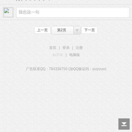
上一页
第2页
下一页
首页
|
登录
|
注册
触屏版
|
电脑版
广告联系QQ：784338750 (加QQ验证码：puyouw)