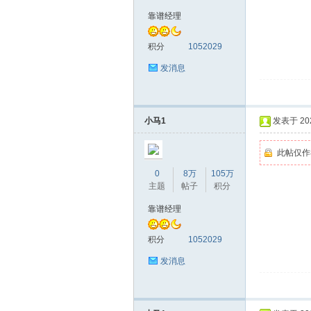
靠谱经理
友
积分
1052029
发消息
小马1
发表于 2026
此帖仅作
网
0
8万
105万
主题
帖子
积分
靠谱经理
积分
1052029
发消息
论