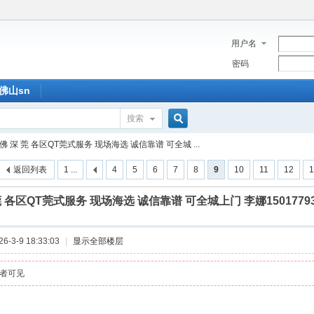
用户名
密码
佛山sn
搜索
搜
 佛 深 莞 各区QT莞式服务 现场海选 诚信靠谱 可全城 ...
返回列表
1 ...
4
5
6
7
8
9
10
11
12
1
索
 莞 各区QT莞式服务 现场海选 诚信靠谱 可全城上门 李娜1501779
-3-9 18:33:03
|
显示全部楼层
者可见