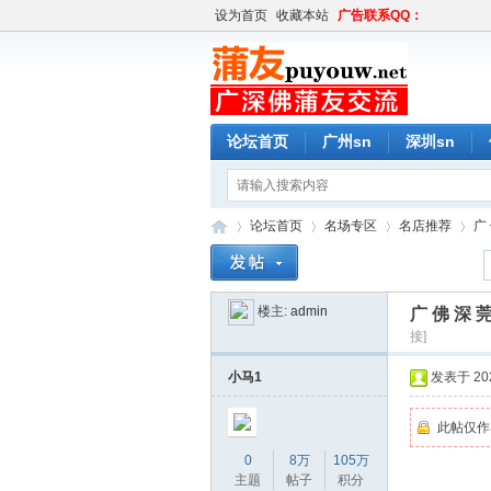
设为首页
收藏本站
广告联系QQ：
论坛首页
广州sn
深圳sn
论坛首页
名场专区
名店推荐
广
楼主:
admin
广 佛 深
蒲
»
›
›
›
接]
小马1
发表于 2026
此帖仅作
0
8万
105万
主题
帖子
积分