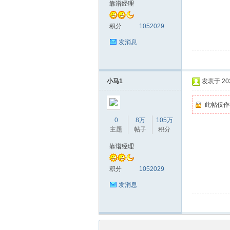
圳
靠谱经理
积分
1052029
发消息
小马1
发表于 2026
条
此帖仅作
0
8万
105万
主题
帖子
积分
靠谱经理
积分
1052029
发消息
友